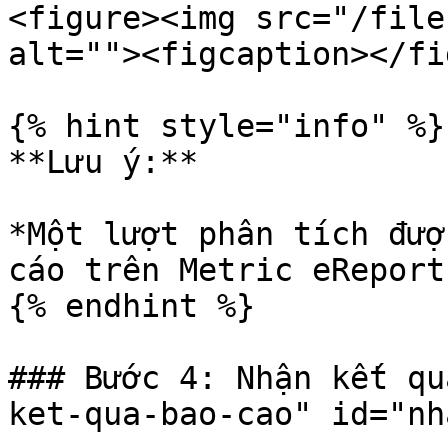
<figure><img src="/file
alt=""><figcaption></fi
{% hint style="info" %}

**Lưu ý:**

*Một lượt phân tích đượ
cáo trên Metric eReport.
{% endhint %}

### Bước 4: Nhận kết qu
ket-qua-bao-cao" id="nh