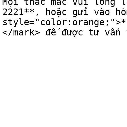
Mọi thắc mắc vui lòng l
2221**, hoặc gửi vào hò
style="color:orange;">*