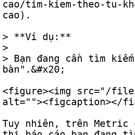
cao/tim-kiem-theo-tu-kh
cao).

> **Ví dụ:**

>

> Bạn đang cần tìm kiếm
bàn".&#x20;

<figure><img src="/file
alt=""><figcaption></fi
Tuy nhiên, trên Metric 
thị báo cáo bạn đang tì