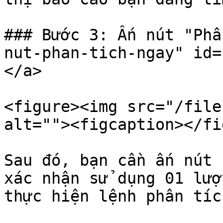
### Bước 3: Ấn nút "Phâ
nut-phan-tich-ngay" id=
</a>

<figure><img src="/file
alt=""><figcaption></fi
Sau đó, bạn cần ấn nút 
xác nhận sử dụng 01 lượ
thực hiện lệnh phân tích