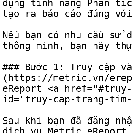
dụng tính năng Phân tíc
tạo ra báo cáo đúng với
Nếu bạn có nhu cầu sử d
thông minh, bạn hãy thự
### Bước 1: Truy cập và
(https://metric.vn/erep
eReport <a href="#truy-
id="truy-cap-trang-tim-
Sau khi bạn đã đăng nhậ
dịch vụ Metric eReport,