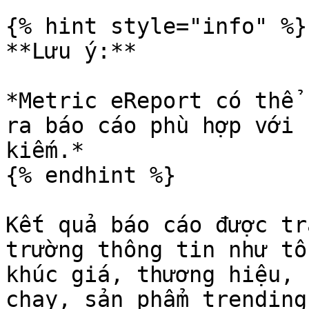
{% hint style="info" %}

**Lưu ý:**

*Metric eReport có thể 
ra báo cáo phù hợp với 
kiếm.*

{% endhint %}

Kết quả báo cáo được tr
trường thông tin như tổ
khúc giá, thương hiệu, 
chạy, sản phẩm trending.