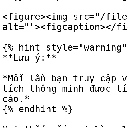
<figure><img src="/file
alt=""><figcaption></fi
{% hint style="warning" 
**Lưu ý:**

*Mỗi lần bạn truy cập v
tích thông minh được tí
cáo.*

{% endhint %}
