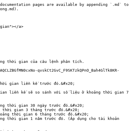
documentation pages are available by appending `.md` to 
ong.md).

gian"></a>

ng thời gian của câu lệnh phân tích.

AQCLZBGfMN0cxNo-qvskCt2GvC_F9SKTzkQPnO_Bah4GlTk8KR-
hời gian liền kề trước đó.&#x20;

ian liền kề sẽ so sánh với số liệu ở khoảng thời gian 7 
ng thời gian 30 ngày trước đó.&#x20;

 thời gian 3 tháng trước đó.&#x20;

oảng thời gian 6 tháng trước đó.&#x20;

ng thời gian 1 năm trước đó. (Áp dụng cho tài khoản 